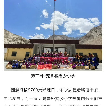
第二日
--
楚鲁松杰乡小学
翻越海拔
5700
余米垭口，不少志愿者嘴唇干裂、
面色发白，可一看见楚鲁松杰乡小学热情的孩子们主