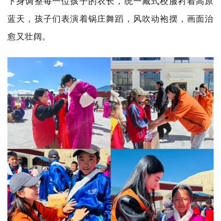
下身调整每一位孩子的衣长，统一藏式校服衬着高原
蓝天，孩子们表演着锅庄舞蹈，风吹动袍摆，画面治
愈又壮阔。