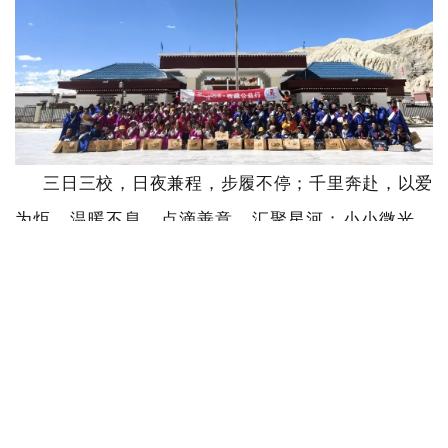
三日三校，日夜兼程，步履不停；千里奔赴，以爱
为炬，温暖不息。点滴善意，汇聚星河；小小微光，
照亮雪域。
2026
“多一度温暖”西藏公益行已圆满完
成。崭新的藏袍，为高原孩童抵御风寒；趣味的科
教，为边疆梦想插上翅膀。未来，天津市力高慈善基
金会将持续深耕乡村公益与边疆助学事业，持续跨越
山海、传递温暖，用持续的坚守与陪伴，守护每一位
高原孩童向阳成长、逐梦远航。