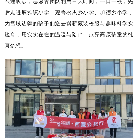
长途跋涉，志愿者团队利用三天时间，一日一校，先
后走进底雅镇小学、楚鲁松杰乡小学、加德乡小学，
为雪域边疆的孩子们送去崭新藏装校服与趣味科学实
验盒，用实实在在的温暖与陪伴，点亮高原孩童的纯
真梦想。