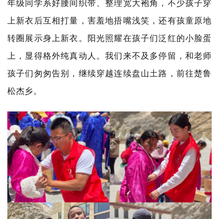
年级同学系好腰间织带、整理宽大袍角，不少孩子穿
上新衣后互相打量，害羞地捂嘴浅笑，还有孩童原地
转圈展示身上新衣。阳光照耀在孩子们泛红的小脸蛋
上，显得格外纯真动人。我们来不及多停留，和老师
孩子们匆匆告别，继续穿越连续盘山土路，前往楚鲁
松杰乡。