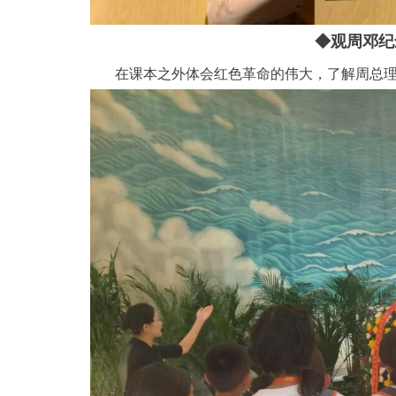
◆观
周邓纪
在课本之外体会红色革命的伟大，了解周总理对