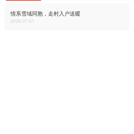
情系雪域同胞，走村入户送暖
2026.07.01
2026“多一度温暖”西藏公益行圆满落幕（下篇）
2026.06.27
2026“多一度温暖”西藏公益行正式启程（上篇）
2026.06.22
“禁毒领跑·无毒烟台”社区健步走公益活动圆满落
幕
2026.05.28