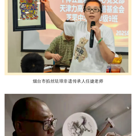
烟台市掐丝珐琅非遗传承人任婕老师