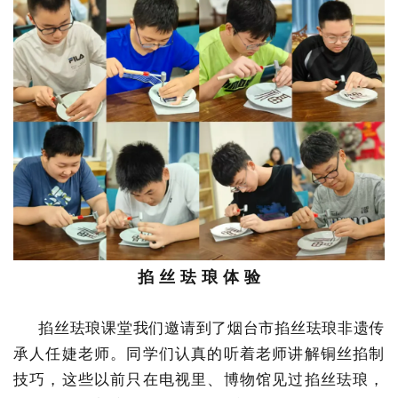
掐 丝 珐 琅 体 验
掐丝珐琅课堂我们邀请到了烟台市掐丝珐琅非遗传
承人任婕老师。同学们认真的听着老师讲解铜丝掐制
技巧，这些以前只在电视里、博物馆见过掐丝珐琅，