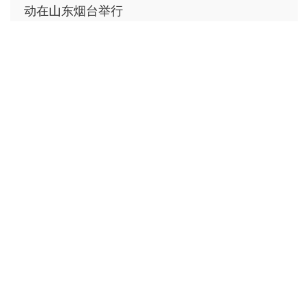
动在山东烟台举行
2025.11.17
指尖传承千年韵︱青少年非遗实践活动点亮文化
自信
2025.10.14
2025“飞翔计划”北京篇：坚定梦想，扬帆远航
2025.09.18
2025“飞翔计划”天津篇：遥远的从不是距离
2025.09.14